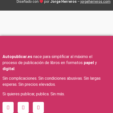
Diseñado con
por
Jorge Herreros
–
jorgeherreros.com
Autopublicar.es
nace para simplificar al máximo el
proceso de publicación de libros en formatos
papel
y
digital
.
Sin complicaciones. Sin condiciones abusivas. Sin largas
esperas. Sin precios elevados.
Si quieres publicar, publica. Sin más.