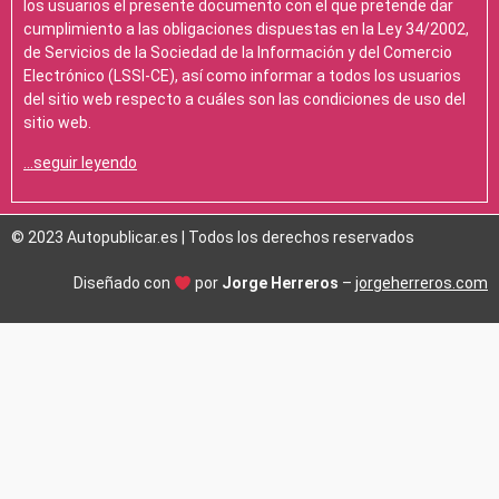
los usuarios el presente documento con el que pretende dar
cumplimiento a las obligaciones dispuestas en la Ley 34/2002,
de Servicios de la Sociedad de la Información y del Comercio
Electrónico (LSSI-CE), así como informar a todos los usuarios
del sitio web respecto a cuáles son las condiciones de uso del
sitio web.
…seguir leyendo
© 2023 Autopublicar.es | Todos los derechos reservados
Diseñado con
por
Jorge Herreros
–
jorgeherreros.com