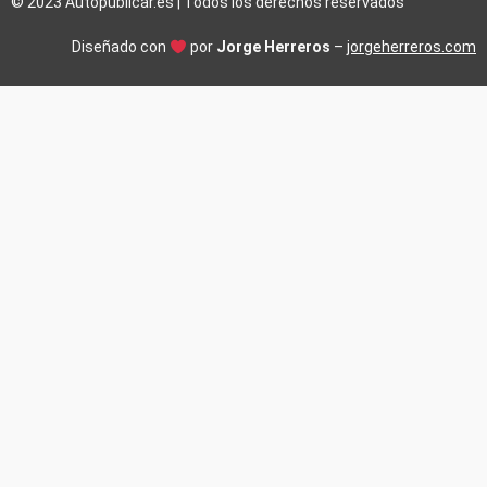
© 2023 Autopublicar.es | Todos los derechos reservados
Diseñado con
por
Jorge Herreros
–
jorgeherreros.com